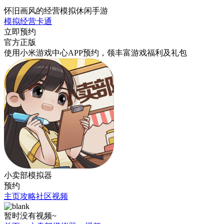
怀旧画风的经营模拟休闲手游
模拟
经营
卡通
立即预约
官方正版
使用小米游戏中心APP
预约
，领丰富游戏
福利
及
礼包
小卖部模拟器
预约
主页
攻略
社区
视频
暂时没有视频~