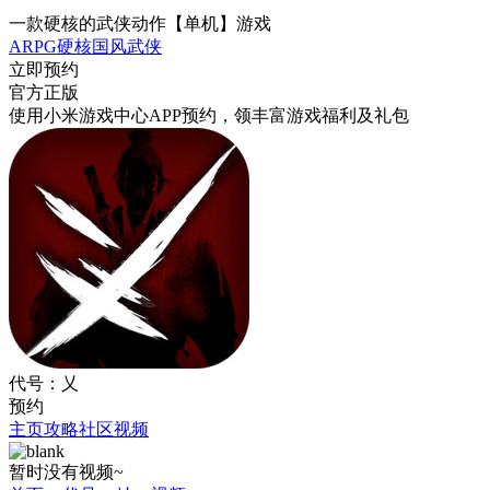
一款硬核的武侠动作【单机】游戏
ARPG
硬核
国风
武侠
立即预约
官方正版
使用小米游戏中心APP
预约
，领丰富游戏
福利
及
礼包
代号：乂
预约
主页
攻略
社区
视频
暂时没有视频~