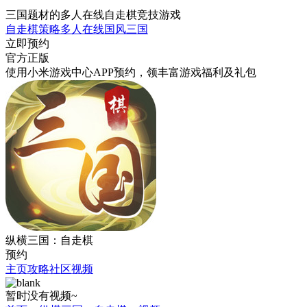
三国题材的多人在线自走棋竞技游戏
自走棋
策略
多人在线
国风
三国
立即预约
官方正版
使用小米游戏中心APP
预约
，领丰富游戏
福利
及
礼包
纵横三国：自走棋
预约
主页
攻略
社区
视频
暂时没有视频~