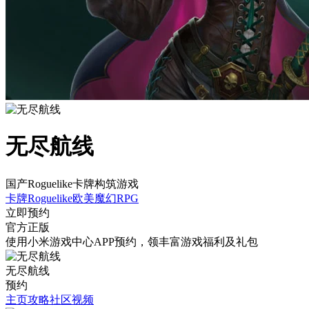
无尽航线
国产Roguelike卡牌构筑游戏
卡牌
Roguelike
欧美
魔幻
RPG
立即预约
官方正版
使用小米游戏中心APP
预约
，领丰富游戏
福利
及
礼包
无尽航线
预约
主页
攻略
社区
视频