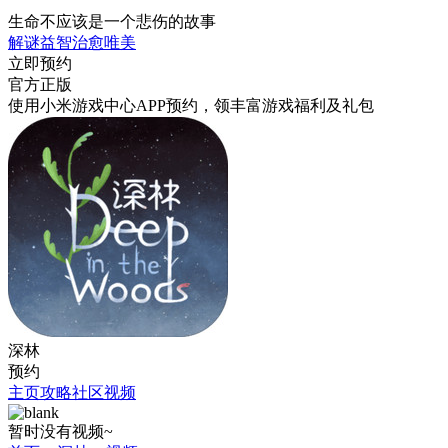
生命不应该是一个悲伤的故事
解谜
益智
治愈
唯美
立即预约
官方正版
使用小米游戏中心APP
预约
，领丰富游戏
福利
及
礼包
深林
预约
主页
攻略
社区
视频
暂时没有视频~