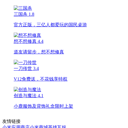
三国杀
1.8
官方正版，三亿人都爱玩的国民桌游
想不想修真
4.4
道友请留步，想不想修真
一刀传世
3.4
V12免费送，不花钱享特权
创造与魔法
4.1
小鹿服饰及背饰礼盒限时上架
友情链接
小米应用商店
小米商城
英雄互娱