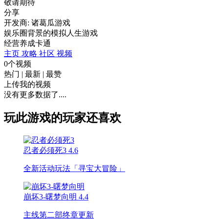
敬请期待
分享
开发商: 诸葛瓜游戏
娱乐圈背景的模拟人生游戏
经营
养成
卡通
主页
攻略
社区
视频
0个视频
热门
|
最新
|
最赞
上传我的视频
没有更多数据了....
玩此游戏的玩家还喜欢
忍者必须死3
4.6
全新活动玩法「寻宝大冒险」
崩坏3-曙梦向明
4.4
主线第二部终章更新