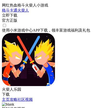
网红热血格斗火柴人小游戏
格斗
卡通
火柴人
立即下载
官方正版
使用小米游戏中心APP
下载
，领丰富游戏
福利
及
礼包
火柴人乐园
下载
主页
攻略
社区
视频