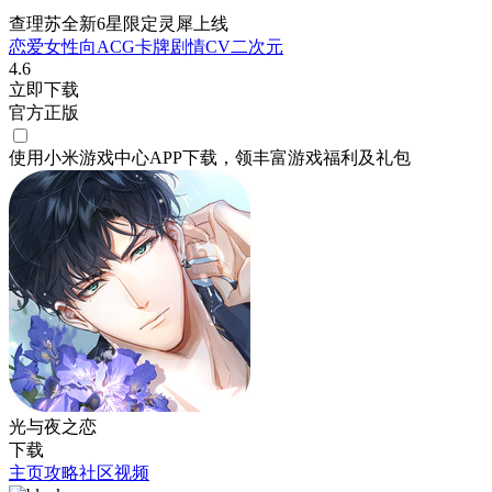
查理苏全新6星限定灵犀上线
恋爱
女性向
ACG
卡牌
剧情
CV
二次元
4.6
立即下载
官方正版
使用小米游戏中心APP
下载
，领丰富游戏
福利
及
礼包
光与夜之恋
下载
主页
攻略
社区
视频