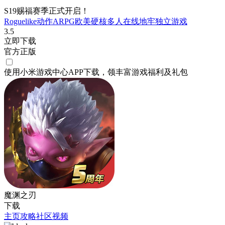
S19赐福赛季正式开启！
Roguelike
动作
ARPG
欧美
硬核
多人在线
地牢
独立游戏
3.5
立即下载
官方正版
使用小米游戏中心APP
下载
，领丰富游戏
福利
及
礼包
魔渊之刃
下载
主页
攻略
社区
视频