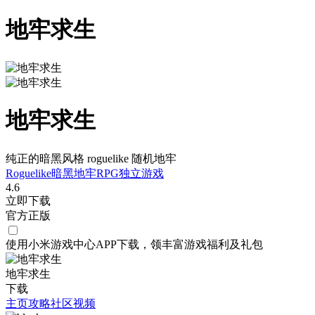
地牢求生
地牢求生
纯正的暗黑风格 roguelike 随机地牢
Roguelike
暗黑
地牢
RPG
独立游戏
4.6
立即下载
官方正版
使用小米游戏中心APP
下载
，领丰富游戏
福利
及
礼包
地牢求生
下载
主页
攻略
社区
视频