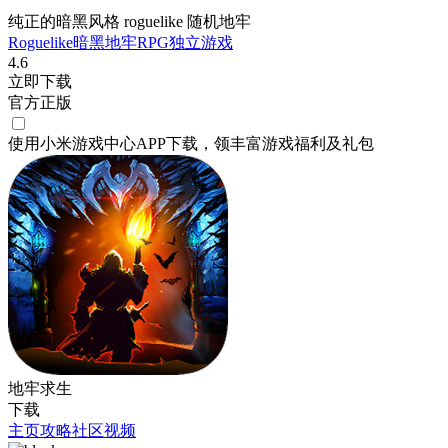
纯正的暗黑风格 roguelike 随机地牢
Roguelike
暗黑
地牢
RPG
独立游戏
4.6
立即下载
官方正版
使用小米游戏中心APP
下载
，领丰富游戏
福利
及
礼包
地牢求生
下载
主页
攻略
社区
视频