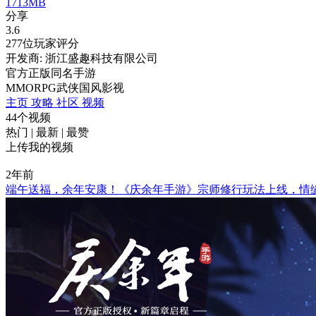
1713MB
分享
3.6
277位玩家评分
开发商: 浙江盛趣科技有限公司
官方正版同名手游
MMORPG
武侠
国风
影视
主页
攻略
社区
视频
44个视频
热门
|
最新
|
最赞
上传我的视频
2年前
端午送福，余年安康！《庆余年手游》宗师修行玩法上线，情