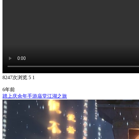
8247次浏览
5
1
6年前
踏上庆余年手游庙堂江湖之旅