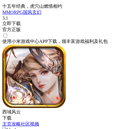
十五年经典，虎穴山燃情相约
MMORPG
国风
玄幻
3.1
立即下载
官方正版
使用小米游戏中心APP
下载
，领丰富游戏
福利
及
礼包
西域风云
下载
主页
攻略
社区
视频