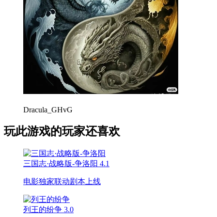
Dracula_GHvG
玩此游戏的玩家还喜欢
三国志·战略版-争洛阳
4.1
电影独家联动剧本上线
列王的纷争
3.0