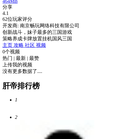
464MB
分享
4.1
62位玩家评分
开发商: 南京畅玩网络科技有限公司
创新战斗，妹子最多的三国游戏
策略
养成
卡牌
放置挂机
国风
三国
主页
攻略
社区
视频
0个视频
热门
|
最新
|
最赞
上传我的视频
没有更多数据了....
肝帝排行榜
1
2