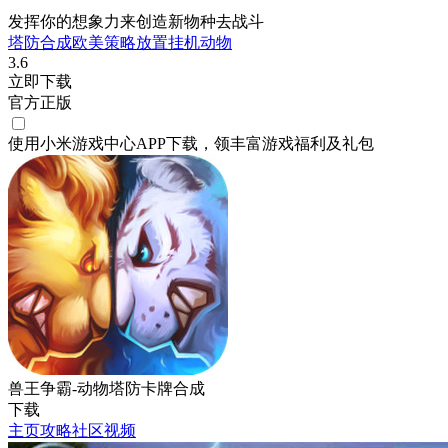
发挥你的想象力来创造新物种去战斗
塔防
合成
欧美
策略
放置挂机
动物
3.6
立即下载
官方正版
使用小米游戏中心APP
下载
，领丰富游戏
福利
及
礼包
兽王争霸-动物塔防卡牌合成
下载
主页
攻略
社区
视频