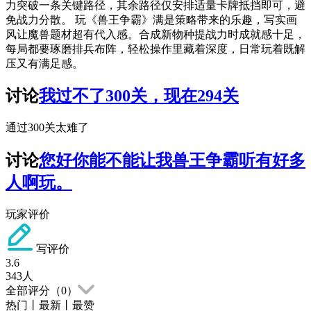
力突破一条关键路径，其余路径仅安排适量卡牌抵挡即可，避
免战力分散。 玩《兽王争霸》满是策略带来的乐趣，写实画
风让魔兽题材超有代入感。合成新物种提战力时成就感十足，
每局都要琢磨排兵布阵，轻松操作里藏着深度，日常玩着既解
压又有满足感。
讨论
我过不了300关，现在294关
通过300关太难了
讨论
您好你能不能让我兽王争霸听有好多
人啊玩。
玩家评价
写评价
3.6
343
人
全部评分（
0
）
热门
丨
最新
丨
最赞