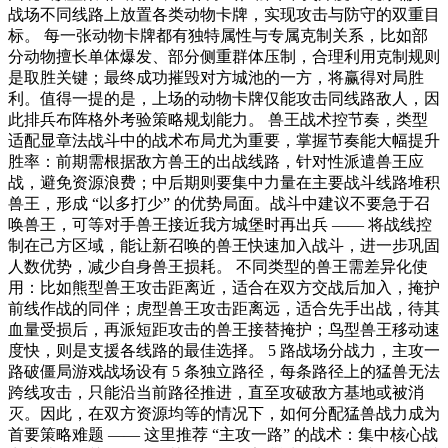
战场不同线路上放置各类动物卡牌，实现攻击与防守的双重目
标。 每一张动物卡牌都有独特属性与专属克制关系，比如部
分动物擅长单体爆发、部分侧重群体压制，合理利用克制规则
是取胜关键；最终成功摧毁对方城池的一方，将赢得对局胜
利。值得一提的是，上场的动物卡牌仅能攻击同线路敌人，因
此排兵布阵格外考验策略规划能力。 兽王战术控节奏，类型
适配显章法战斗中的战术布局尤为重要，掌握节奏能大幅提升
胜率：前期需根据敌方兽王的出战线路，针对性派遣兽王应
战，避免资源浪费；中后期则要集中力量在主要战斗线路堆积
兽王，形成 “以多打少” 的优势局面。战斗中建议不要急于召
唤兽王，可等对手兽王接近我方城堡时再出兵 —— 将战线控
制在己方区域，能让新召唤的兽王快速加入战斗，进一步巩固
人数优势，减少自身兽王损耗。 不同类型的兽王需差异化使
用：比如熊型兽王攻击距离近，适合在双方交战后加入，掩护
前线作战的同伴；虎型兽王攻击距离远，适合先手出战，待其
血量受损后，再派短距攻击的兽王接替掩护；鸟型兽王移动速
度快，则是支援各线路的最佳选择。 5 路战场分战力，主攻一
路破僵局游戏战场设有 5 条独立路径，每条路径上的猛兽无法
跨线攻击，只能沿当前路径推进，直至攻破敌方基地或被消
灭。因此，在双方资源均等的情况下，如何分配猛兽战力成为
首要策略难题 —— 这里推荐 “主攻一路” 的战术：集中核心战