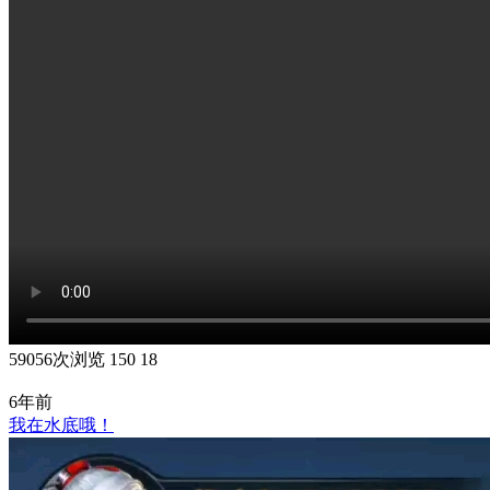
59056次浏览
150
18
6年前
我在水底哦！