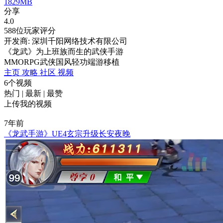
1829MB
分享
4.0
588位玩家评分
开发商: 深圳千阳网络技术有限公司
《龙武》为上班族而生的武侠手游
MMORPG
武侠
国风
轻功
端游移植
主页
攻略
社区
视频
6个视频
热门
|
最新
|
最赞
上传我的视频
7年前
《龙武手游》UE4玄宗升级长安夜晚