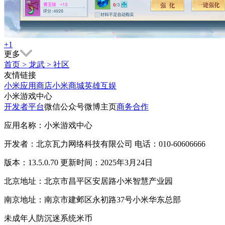
+1
更多
首页
>
龙武
>
社区
友情链接
小米应用商店
小米商城
英雄互娱
小米游戏中心
开发者平台
微信公众号
微博主页
商务合作
应用名称：小米游戏中心
开发者：北京瓦力网络科技有限公司 电话：010-60606666
版本：13.5.0.70 更新时间：2025年3月24日
北京地址：北京市昌平区安居路小米智慧产业园
南京地址：南京市建邺区永初路37号小米华东总部
未成年人防沉迷系统
米币