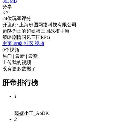
863MB
分享
3.7
24位玩家评分
开发商: 上海班图网络科技有限公司
策略为王的超硬核三国战棋手游
策略
剧情
国风
三国
RPG
主页
攻略
社区
视频
0个视频
热门
|
最新
|
最赞
上传我的视频
没有更多数据了....
肝帝排行榜
1
隔壁小王_AoDK
2