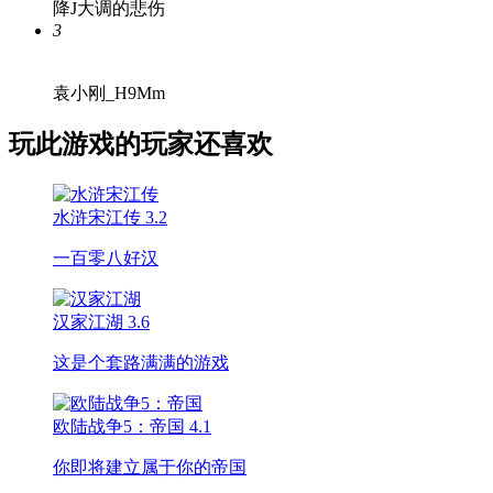
降J大调的悲伤
3
袁小刚_H9Mm
玩此游戏的玩家还喜欢
水浒宋江传
3.2
一百零八好汉
汉家江湖
3.6
这是个套路满满的游戏
欧陆战争5：帝国
4.1
你即将建立属于你的帝国