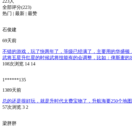
223人
全部评分(223)
热门
|
最新
|
最赞
石俊建
69天前
不错的游戏，玩了快两年了，等级已经满了，主要用的华盛顿
武将五星升红星的时候武将技能有的会调整，比如：俾斯麦的攻
108次浏览
14
14
1******135
1389天前
总的还是很好玩，就是升时代太费宝物了，升航海要250个地
57次浏览
3
2
梁胖胖