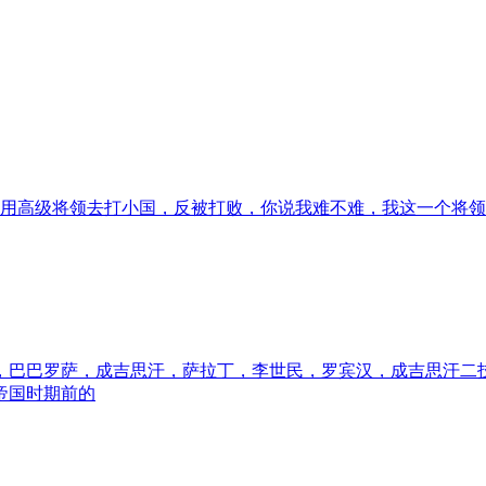
我用高级将领去打小国，反被打败，你说我难不难，我这一个将
，巴巴罗萨，成吉思汗，萨拉丁，李世民，罗宾汉，成吉思汗二
帝国时期前的