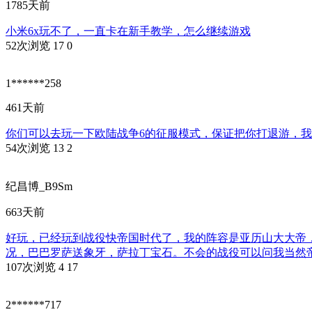
1785天前
小米6x玩不了，一直卡在新手教学，怎么继续游戏
52次浏览
17
0
1******258
461天前
你们可以去玩一下欧陆战争6的征服模式，保证把你打退游，
54次浏览
13
2
纪昌博_B9Sm
663天前
好玩，已经玩到战役快帝国时代了，我的阵容是亚历山大大帝
况，巴巴罗萨送象牙，萨拉丁宝石。不会的战役可以问我当然
107次浏览
4
17
2******717