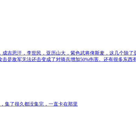
，成吉思汗，李世民，亚历山大，紫色武将俾斯麦，这几个除了
击是敌军无法还击变成了对骑兵增加50%伤害。还有很多东西
图，集了很久都没集完，一直卡在那里