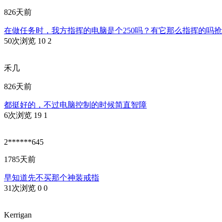
826天前
在做任务时，我方指挥的电脑是个250吗？有它那么指挥的吗
50次浏览
10
2
禾几
826天前
都挺好的，不过电脑控制的时候简直智障
6次浏览
19
1
2******645
1785天前
早知道先不买那个神装戒指
31次浏览
0
0
Kerrigan