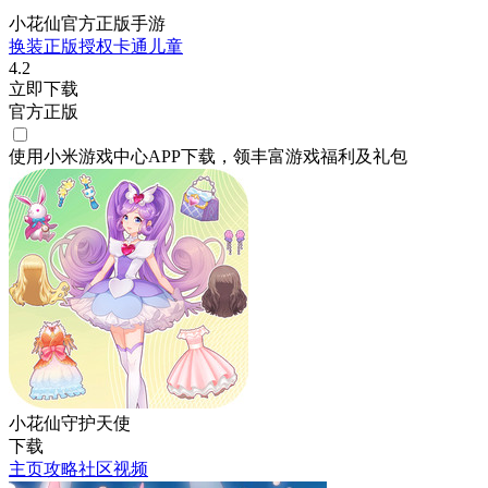
小花仙官方正版手游
换装
正版授权
卡通
儿童
4.2
立即下载
官方正版
使用小米游戏中心APP
下载
，领丰富游戏
福利
及
礼包
小花仙守护天使
下载
主页
攻略
社区
视频