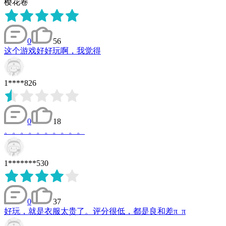
樱花卷
0
56
这个游戏好好玩啊，我觉得
1****826
0
18
。。。。。。。。。。
1*******530
0
37
好玩，就是衣服太贵了。评分很低，都是良和差π_π