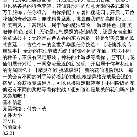
中风格各异的特色套装，花仙舞池中的创意无限的各式装扮，
万千服饰，任你组合，由你搭配！专属神秘花园，开启与五位
花仙的奇妙故事；趣味精灵圣殿，挑战自我进阶高阶花仙……
唯美画风，丰富玩法，属于你的魔法冒险！ 游戏特色 【唯美
服饰 特色服装】 无论是仙气飘飘的花仙精灵，还是充满童趣
的童话公主；无论是古色古香的东方风韵，还是华美典雅的欧
式宫廷……古往今来的全世界华服任你挑选！ 【花仙养成 专
属故事】 全新的花仙养成系统！解锁不同的花仙，获取不同
的种子，不仅有限定服装，神秘的小游戏等着你，还可以与花
仙们展开对话，一同交流最近的新发现，开启属于你与花仙们
的专属回忆！ 【精灵圣殿 挑战极限】 新的花仙进阶玩法！每
一关会有不同的对手等待着新的挑战,根据风格完成最合适的
搭配，会获得专属道具，可以兑换限定服装喔！不同阶级的花
仙还有不同的奖励等着你挑战！想知道谁是最美的花仙吗？快
来参加吧！
基本信息
无需网络；付费下载
文件大小
77MB
当前版本
3.2.21