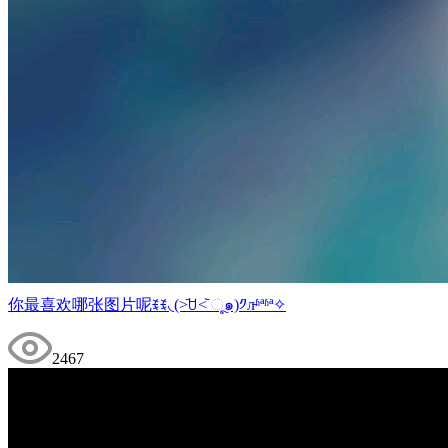
你最喜欢哪张图片呢ꉂꉂ◟(˃᷄ꇴ˂᷅ ૂ๑)༡л̵ʱªʱª✧
2467