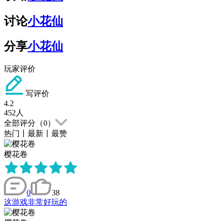
讨论
小花仙
分享
小花仙
玩家评价
写评价
4.2
452
人
全部评分（
0
）
热门
丨
最新
丨
最赞
樱花卷
0
38
这游戏非常好玩的