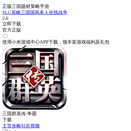
正版三国题材策略手游
SLG
策略
三国
国风
多人在线
战争
2.6
立即下载
官方正版
使用小米游戏中心APP
下载
，领丰富游戏
福利
及
礼包
三国群英传-争霸
下载
主页
攻略
社区
视频