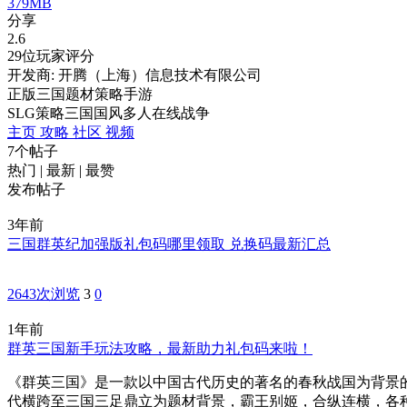
379MB
分享
2.6
29位玩家评分
开发商: 开腾（上海）信息技术有限公司
正版三国题材策略手游
SLG
策略
三国
国风
多人在线
战争
主页
攻略
社区
视频
7个帖子
热门
|
最新
|
最赞
发布帖子
3年前
三国群英纪加强版礼包码哪里领取 兑换码最新汇总
2643次浏览
3
0
1年前
群英三国新手玩法攻略，最新助力礼包码来啦！
《群英三国》是一款以中国古代历史的著名的春秋战国为背景
代横跨至三国三足鼎立为题材背景，霸王别姬，合纵连横，各种经典。礼包码