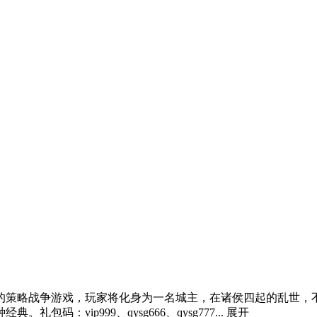
的策略战争游戏，玩家将化身为一名城主，在诸侯四起的乱世，不
：vip999、qysg666、qysg777...
展开