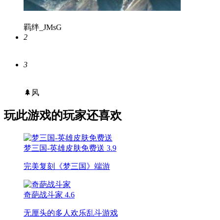
羁绊_JMsG
2
3
🌲风
玩此游戏的玩家还喜欢
梦三国-英雄皮肤免费送
3.9
完美复刻《梦三国》端游
奇葩战斗家
4.6
无厘头的多人欢乐乱斗游戏