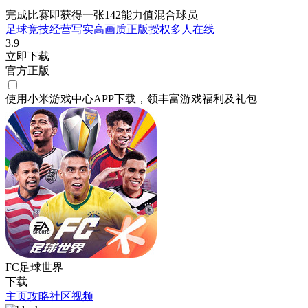
完成比赛即获得一张142能力值混合球员
足球
竞技
经营
写实
高画质
正版授权
多人在线
3.9
立即下载
官方正版
使用小米游戏中心APP
下载
，领丰富游戏
福利
及
礼包
FC足球世界
下载
主页
攻略
社区
视频