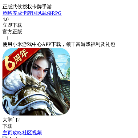
正版武侠授权卡牌手游
策略
养成
卡牌
国风
武侠
RPG
4.0
立即下载
官方正版
使用小米游戏中心APP
下载
，领丰富游戏
福利
及
礼包
大掌门2
下载
主页
攻略
社区
视频