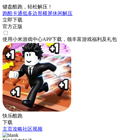
键盘酷跑，轻松解压！
跑酷
卡通
低多边形
横屏
休闲
解压
立即下载
官方正版
使用小米游戏中心APP
下载
，领丰富游戏
福利
及
礼包
快乐酷跑
下载
主页
攻略
社区
视频