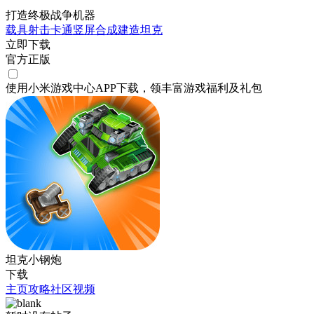
打造终极战争机器
载具射击
卡通
竖屏
合成
建造
坦克
立即下载
官方正版
使用小米游戏中心APP
下载
，领丰富游戏
福利
及
礼包
坦克小钢炮
下载
主页
攻略
社区
视频