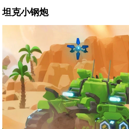
坦克小钢炮