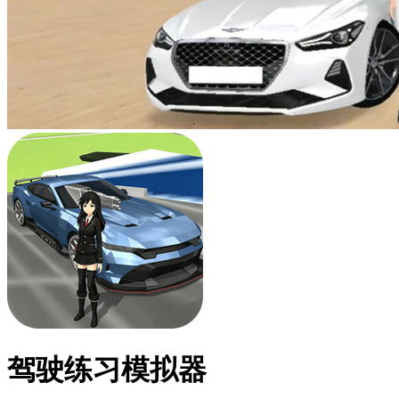
驾驶练习模拟器