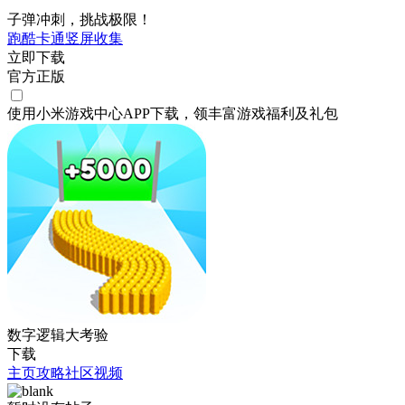
子弹冲刺，挑战极限！
跑酷
卡通
竖屏
收集
立即下载
官方正版
使用小米游戏中心APP
下载
，领丰富游戏
福利
及
礼包
数字逻辑大考验
下载
主页
攻略
社区
视频