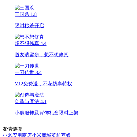
三国杀
1.8
限时秒杀开启
想不想修真
4.4
道友请留步，想不想修真
一刀传世
3.4
V12免费送，不花钱享特权
创造与魔法
4.1
小鹿服饰及背饰礼盒限时上架
友情链接
小米应用商店
小米商城
英雄互娱