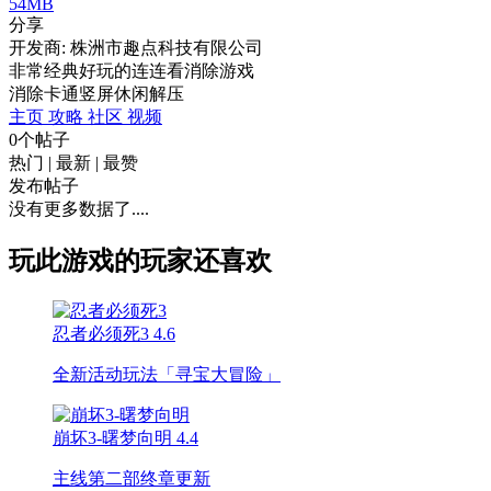
54MB
分享
开发商: 株洲市趣点科技有限公司
非常经典好玩的连连看消除游戏
消除
卡通
竖屏
休闲
解压
主页
攻略
社区
视频
0个帖子
热门
|
最新
|
最赞
发布帖子
没有更多数据了....
玩此游戏的玩家还喜欢
忍者必须死3
4.6
全新活动玩法「寻宝大冒险」
崩坏3-曙梦向明
4.4
主线第二部终章更新