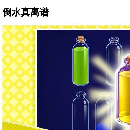
倒水真离谱