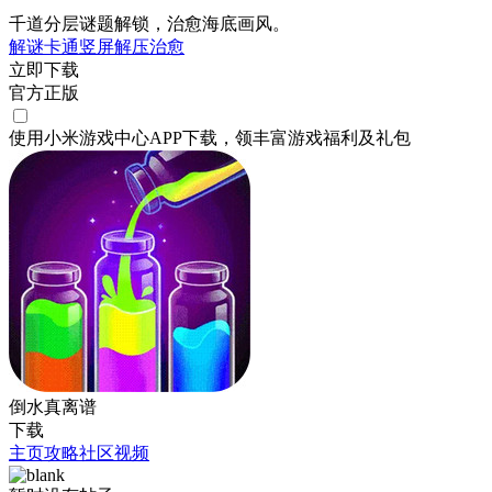
千道分层谜题解锁，治愈海底画风。
解谜
卡通
竖屏
解压
治愈
立即下载
官方正版
使用小米游戏中心APP
下载
，领丰富游戏
福利
及
礼包
倒水真离谱
下载
主页
攻略
社区
视频