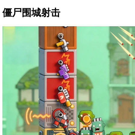
僵尸围城射击