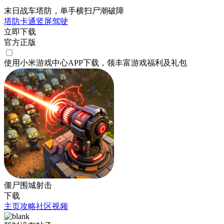
末日战车塔防，单手横扫尸潮破障
塔防
卡通
竖屏
驾驶
立即下载
官方正版
使用小米游戏中心APP
下载
，领丰富游戏
福利
及
礼包
僵尸围城射击
下载
主页
攻略
社区
视频