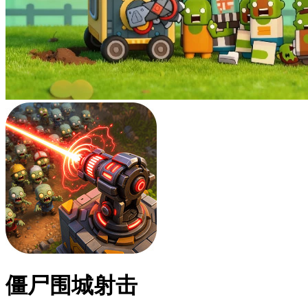
僵尸围城射击