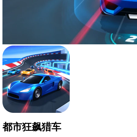
都市狂飙猎车