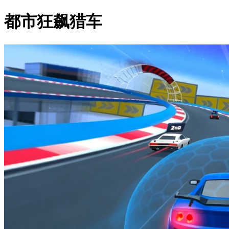
都市狂飙猎车