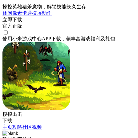
操控英雄猎杀魔物，解锁技能长久生存
休闲
像素
卡通
横屏
动作
立即下载
官方正版
使用小米游戏中心APP
下载
，领丰富游戏
福利
及
礼包
模拟出击
下载
主页
攻略
社区
视频