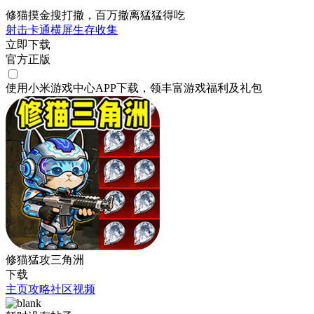
修猫摸金搜打撤，百万撤离猛猛得吃
射击
卡通
横屏
生存
收集
立即下载
官方正版
使用小米游戏中心APP
下载
，领丰富游戏
福利
及
礼包
修猫猛攻三角洲
下载
主页
攻略
社区
视频