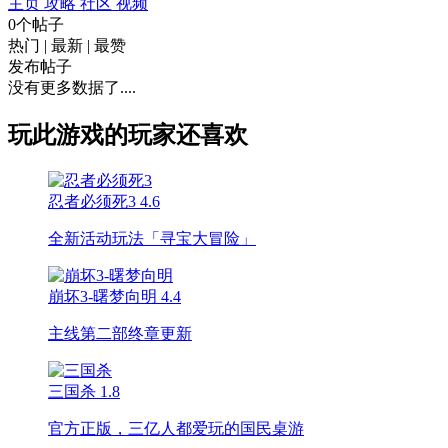
主页
攻略
社区
视频
0个帖子
热门
|
最新
|
最赞
发布帖子
没有更多数据了....
玩此游戏的玩家还喜欢
忍者必须死3
4.6
全新活动玩法「寻宝大冒险」
崩坏3-曙梦向明
4.4
主线第二部终章更新
三国杀
1.8
官方正版，三亿人都爱玩的国民桌游