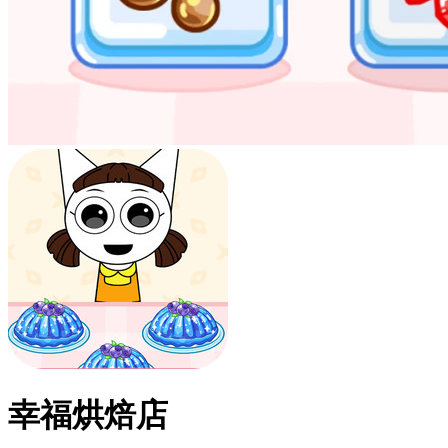
幸福烘焙店