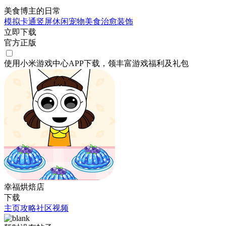
美食博主的日常
模拟
卡通
竖屏
休闲
宠物
美食
治愈
装饰
立即下载
官方正版
使用小米游戏中心APP
下载
，领丰富游戏
福利
及
礼包
幸福烘焙店
下载
主页
攻略
社区
视频