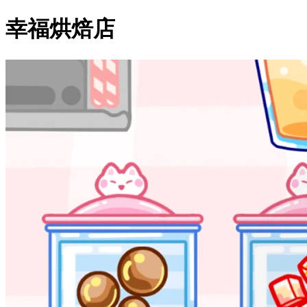
幸福烘焙店