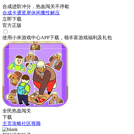
合成进阶冲分，热血闯关不停歇
合成
卡通
竖屏
休闲
魔性
解压
立即下载
官方正版
使用小米游戏中心APP
下载
，领丰富游戏
福利
及
礼包
全民热血闯关
下载
主页
攻略
社区
视频