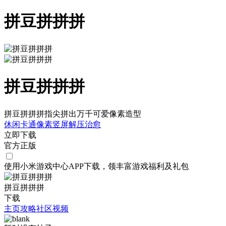
拼豆拼拼拼
拼豆拼拼拼
拼豆拼拼拼指尖拼出万千可爱像素造型
休闲
卡通
像素
竖屏
解压
治愈
立即下载
官方正版
使用小米游戏中心APP
下载
，领丰富游戏
福利
及
礼包
拼豆拼拼拼
下载
主页
攻略
社区
视频