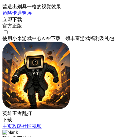
营造出别具一格的视觉效果
策略
卡通
竖屏
立即下载
官方正版
使用小米游戏中心APP
下载
，领丰富游戏
福利
及
礼包
英雄王者乱打
下载
主页
攻略
社区
视频