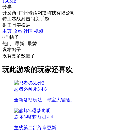
156MB
分享
开发商: 广州瑞涌网络科技有限公司
特工巷战射击闯关手游
射击
写实
横屏
主页
攻略
社区
视频
0个帖子
热门
|
最新
|
最赞
发布帖子
没有更多数据了....
玩此游戏的玩家还喜欢
忍者必须死3
4.6
全新活动玩法「寻宝大冒险」
崩坏3-曙梦向明
4.4
主线第二部终章更新