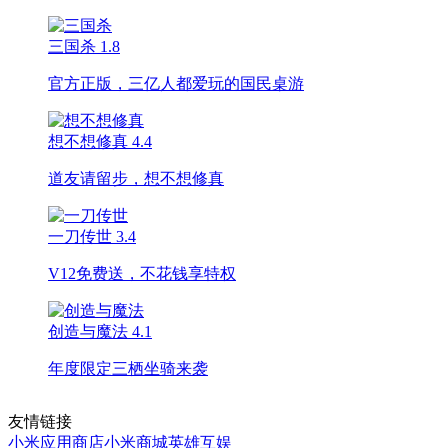
三国杀
1.8
官方正版，三亿人都爱玩的国民桌游
想不想修真
4.4
道友请留步，想不想修真
一刀传世
3.4
V12免费送，不花钱享特权
创造与魔法
4.1
年度限定三栖坐骑来袭
友情链接
小米应用商店
小米商城
英雄互娱