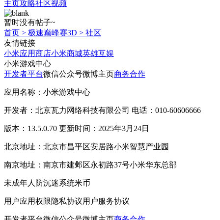
主页
攻略
社区
视频
暂时没有帖子~
首页
>
极速巅峰赛3D
>
社区
友情链接
小米应用商店
小米商城
英雄互娱
小米游戏中心
开发者平台
微信公众号
微博主页
商务合作
应用名称：小米游戏中心
开发者：北京瓦力网络科技有限公司 电话：010-60606666
版本：13.5.0.70 更新时间：2025年3月24日
北京地址：北京市昌平区安居路小米智慧产业园
南京地址：南京市建邺区永初路37号小米华东总部
未成年人防沉迷系统
米币
用户应用权限
隐私协议
用户服务协议
开发者平台
微信公众号
微博主页
商务合作