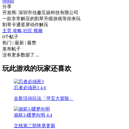
98MB
分享
开发商: 深圳市佳趣互娱科技有限公司
一款非常解压的割草升级游戏等你来玩
割草
卡通
竖屏
动作
解压
主页
攻略
社区
视频
0个帖子
热门
|
最新
|
最赞
发布帖子
没有更多数据了....
玩此游戏的玩家还喜欢
忍者必须死3
4.6
全新活动玩法「寻宝大冒险」
崩坏3-曙梦向明
4.4
主线第二部终章更新