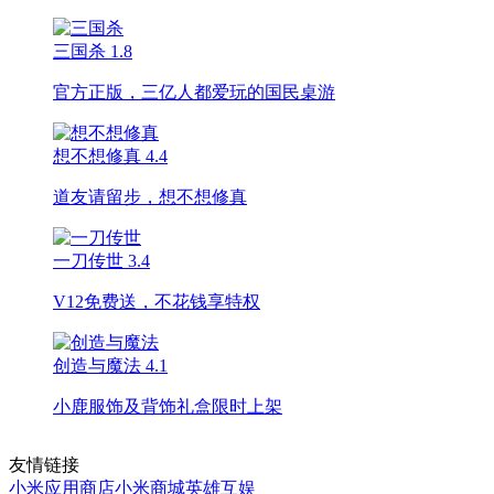
三国杀
1.8
官方正版，三亿人都爱玩的国民桌游
想不想修真
4.4
道友请留步，想不想修真
一刀传世
3.4
V12免费送，不花钱享特权
创造与魔法
4.1
小鹿服饰及背饰礼盒限时上架
友情链接
小米应用商店
小米商城
英雄互娱