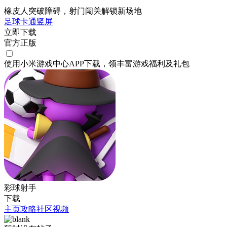
橡皮人突破障碍，射门闯关解锁新场地
足球
卡通
竖屏
立即下载
官方正版
使用小米游戏中心APP
下载
，领丰富游戏
福利
及
礼包
彩球射手
下载
主页
攻略
社区
视频