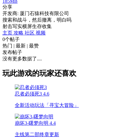
185MB
分享
开发商: 厦门石猿科技有限公司
搜索和战斗，然后撤离，明白吗
射击
写实
横屏
生存
收集
主页
攻略
社区
视频
0个帖子
热门
|
最新
|
最赞
发布帖子
没有更多数据了....
玩此游戏的玩家还喜欢
忍者必须死3
4.6
全新活动玩法「寻宝大冒险」
崩坏3-曙梦向明
4.4
主线第二部终章更新