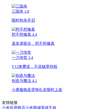
三国杀
1.8
限时秒杀开启
想不想修真
4.4
道友请留步，想不想修真
一刀传世
3.4
V12免费送，不花钱享特权
创造与魔法
4.1
小鹿服饰及背饰礼盒限时上架
友情链接
小米应用商店
小米商城
英雄互娱