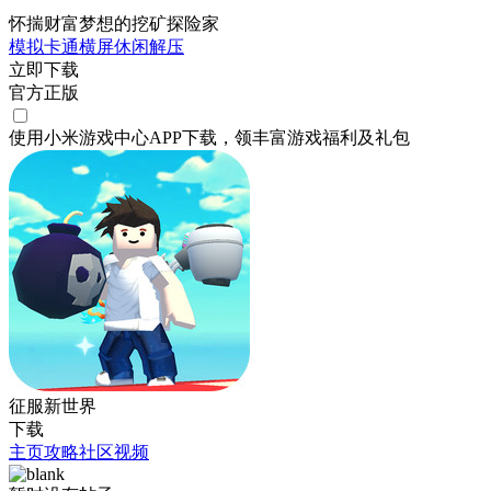
怀揣财富梦想的挖矿探险家
模拟
卡通
横屏
休闲
解压
立即下载
官方正版
使用小米游戏中心APP
下载
，领丰富游戏
福利
及
礼包
征服新世界
下载
主页
攻略
社区
视频