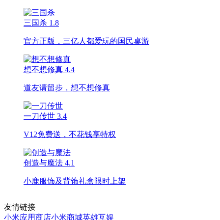
三国杀
1.8
官方正版，三亿人都爱玩的国民桌游
想不想修真
4.4
道友请留步，想不想修真
一刀传世
3.4
V12免费送，不花钱享特权
创造与魔法
4.1
小鹿服饰及背饰礼盒限时上架
友情链接
小米应用商店
小米商城
英雄互娱