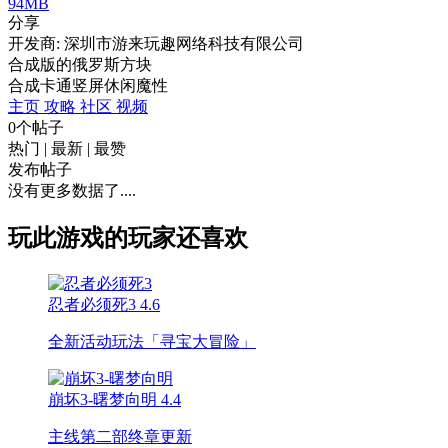
94MB
分享
开发商: 深圳市游来玩趣网络科技有限公司
合成版的俄罗斯方块
合成
卡通
竖屏
休闲
魔性
主页
攻略
社区
视频
0个帖子
热门
|
最新
|
最赞
发布帖子
没有更多数据了....
玩此游戏的玩家还喜欢
忍者必须死3
4.6
全新活动玩法「寻宝大冒险」
崩坏3-曙梦向明
4.4
主线第二部终章更新