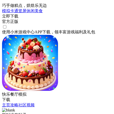
巧手做糕点，烘焙乐无边
模拟
卡通
竖屏
休闲
美食
立即下载
官方正版
使用小米游戏中心APP
下载
，领丰富游戏
福利
及
礼包
快乐餐厅模拟
下载
主页
攻略
社区
视频