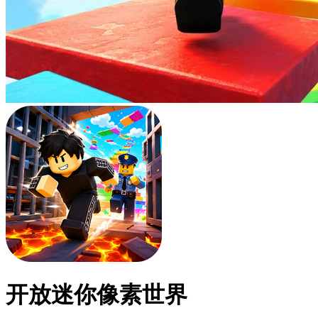
开放迷你像素世界