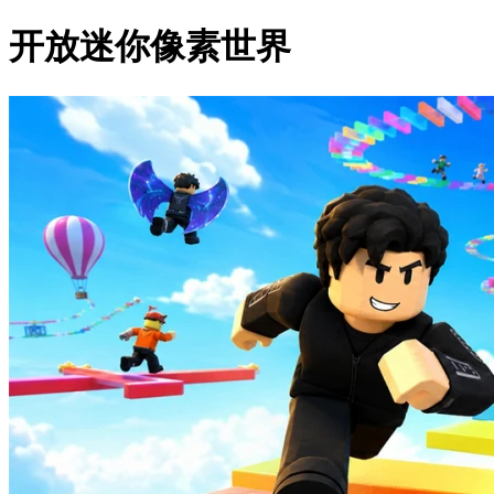
开放迷你像素世界