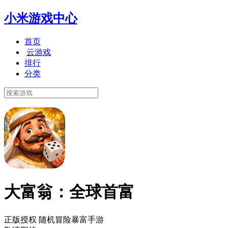
小米游戏中心
首页
云游戏
排行
分类
大富翁：全球首富
正版授权 随机冒险暴富手游