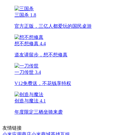
三国杀
1.8
官方正版，三亿人都爱玩的国民桌游
想不想修真
4.4
道友请留步，想不想修真
一刀传世
3.4
V12免费送，不花钱享特权
创造与魔法
4.1
年度限定三栖坐骑来袭
友情链接
小米应用商店
小米商城
英雄互娱