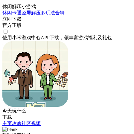
休闲解压小游戏
休闲
卡通
竖屏
解压
多玩法合辑
立即下载
官方正版
使用小米游戏中心APP
下载
，领丰富游戏
福利
及
礼包
今天玩什么
下载
主页
攻略
社区
视频